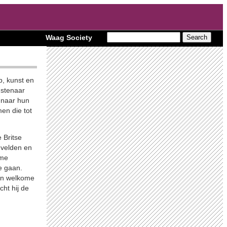
Waag Society
p, kunst en
nstenaar
 naar hun
men die tot
 Britse
 velden en
ome
e gaan.
een welkome
ht hij de