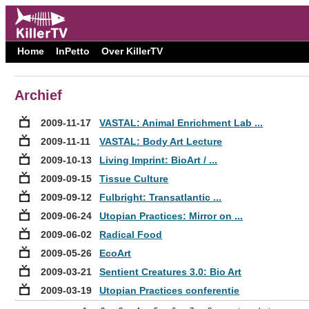
Home
InPetto
Over KillerTV
Archief
2009-11-17
VASTAL: Animal Enrichment Lab ...
2009-11-11
VASTAL: Body Art Lecture
2009-10-13
Living Imprint: BioArt / ...
2009-09-15
Tissue Culture
2009-09-12
Fulbright: Transatlantic ...
2009-06-24
Utopian Practices: Mirror on ...
2009-06-02
Radical Food
2009-05-26
EcoArt
2009-03-21
Sentient Creatures 3.0: Bio Art
2009-03-19
Utopian Practices conferentie