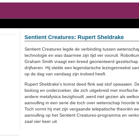
Sentient Creatures: Rupert Sheldrake
Sentient Creatures legde de verbinding tussen wetenscha
technologie en was daarmee zijn tijd ver vooruit. Robotku
Graham Smith vraagt een breed georienteerd gezelschap
drijfveren. Hij stelde een legendarische lezingenreekst sa
op de dag van vandaag zijn invloed heeft.
Rupert Sheldrake's komst deed flink wat stof opwaaien. De
bioloog en onderzoeker, die zich uitgebreid met morfische
andere metafysica bezighoudt ,werd niet gezien als welk
aanvulling in een serie die toch over wetenschap hoorde t
Toch vormt hij met zijn vergaande telepatische theoriën 
aanvulling op het Sentient Creatures-programma en verkoc
zaal vier keer uit.